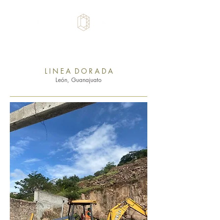
L I N E A D O R A D A
León, Guanajuato