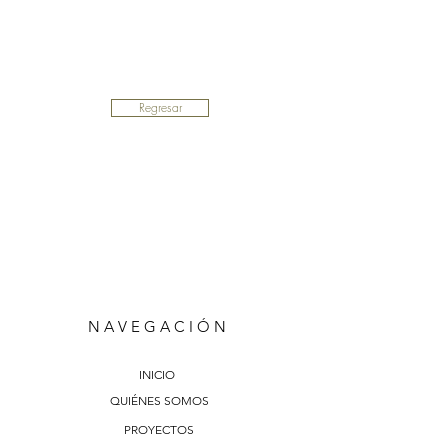
Regresar
N A V E G A C I Ó N
INICIO
QUIÉNES SOMOS
PROYECTOS