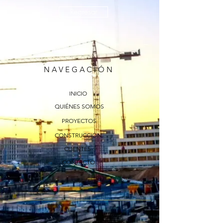
Regresar
N A V E G A C I Ó N
INICIO
QUIÉNES SOMOS
PROYECTOS
CONSTRUCCIÓN
CLIENTES
CONTACTO