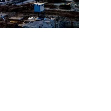
L E G A L
AVISO DE PRIVACIDAD
R E D E S S O C I A L E S
Todos los derechos reservados - LOATAN CONSTRUCTORA S.A. DE C.V.