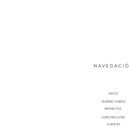
N A V E G A C I 
INICIO
QUIÉNES SOMOS
PROYECTOS
CONSTRUCCIÓN
CLIENTES