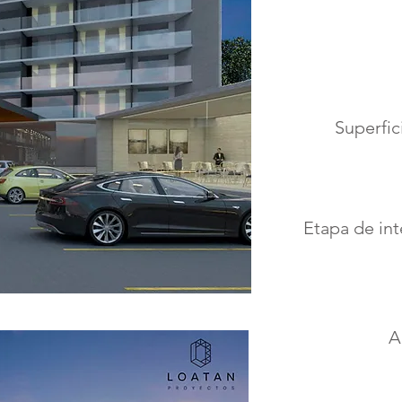
Superfic
Etapa de in
A