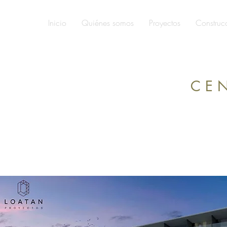
Inicio
Quiénes somos
Proyectos
Construc
C E N