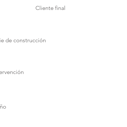
EESCORD
Cliente final
ie de construcción
12,562.46 m2
tervención
PROYECTO EJECUTIVO
ño
2020