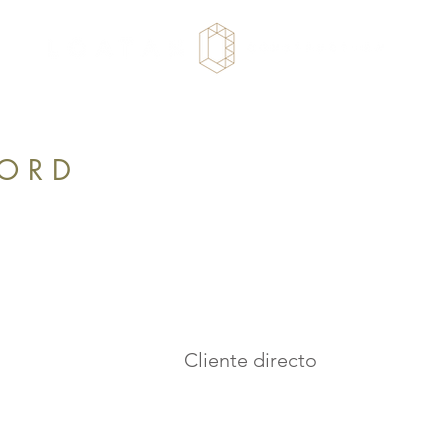
 O R D
EESCORD
Cliente directo