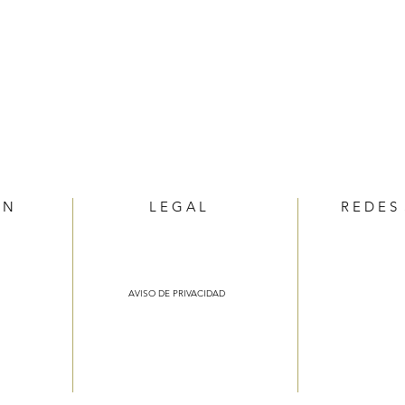
Ó N
L E G A L
R E D E S 
AVISO DE PRIVACIDAD