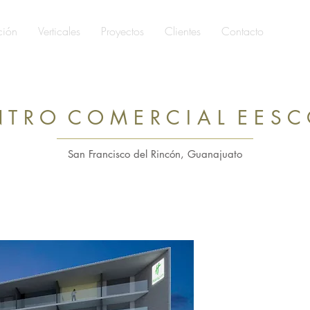
ción
Verticales
Proyectos
Clientes
Contacto
 T R O C O M E R C I A L E E S C
San Francisco del Rincón, Guanajuato