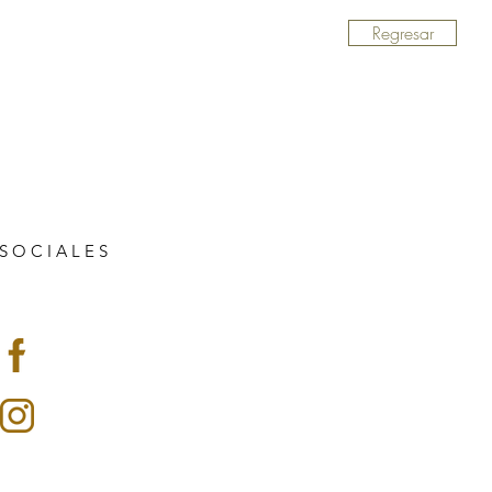
Regresar
S O C I A L E S